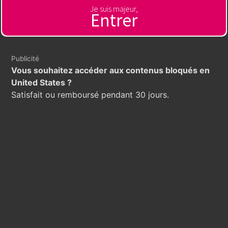
Je suis majeur,
Entrer
xoilaccoukk
Publicité
Xoilac
Vous souhaitez accéder aux contenus bloqués en
United States ?
Satisfait ou remboursé pendant 30 jours.
Juventus vs Inter Milan:
Đại Chiến Serie A Ngày 13
Tháng 9 Sắp Tới!
Trận đấu kinh điển giữa Juventus và Inter Milan luôn là tâm
điểm của bóng đá Ý, và cuộc đối đầu sắp tới vào ngày 13
tháng 9 không phải là ngoại lệ. Khi hai ông lớn này chạm